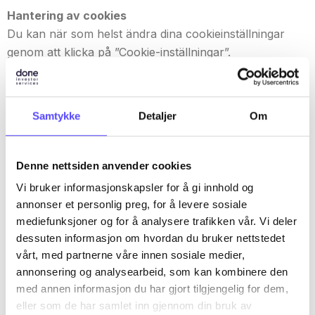
Hantering av cookies
Du kan när som helst ändra dina cookieinställningar
genom att klicka på ”Cookie-inställningar”.
Du kan också blockera eller ta bort cookies via din
webbläsare: ChromesariFirefoxInternet ExplorerFör
andra webbläsare, kontrollera deras
Samtykke
Detaljer
Om
hjälpdokumentation.
Denne nettsiden anvender cookies. Vi bruker informasjonskapsler
for å gi innhold og annonser et personlig preg, for å levere sosiale
Denne nettsiden anvender cookies
mediefunksjoner og for å analysere trafikken vår. Vi deler dessuten
Vi bruker informasjonskapsler for å gi innhold og
informasjon om hvordan du bruker nettstedet vårt, med partnerne
annonser et personlig preg, for å levere sosiale
våre innen sosiale medier, annonsering og analysearbeid, som kan
kombinere den med annen informasjon du har gjort tilgjengelig for
mediefunksjoner og for å analysere trafikken vår. Vi deler
dem, eller som de har samlet inn gjennom din bruk av tjenestene
dessuten informasjon om hvordan du bruker nettstedet
deres.
vårt, med partnerne våre innen sosiale medier,
Cookies er små tekstfiler som kan brukes av nettsteder for å gjøre
annonsering og analysearbeid, som kan kombinere den
en brukers opplevelse mer effektiv.
med annen informasjon du har gjort tilgjengelig for dem,
eller som de har samlet inn gjennom din bruk av
Loven sier at vi kan lagre informasjonskapsler på enheten hvis de