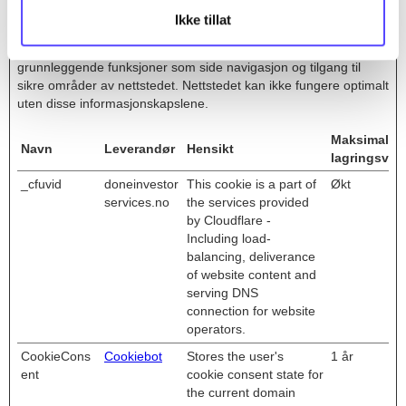
Ikke tillat
Nødvendig (2)
Nødvendige cookies bidra til å gjøre en nettside brukbart ved at
grunnleggende funksjoner som side navigasjon og tilgang til
sikre områder av nettstedet. Nettstedet kan ikke fungere optimalt
uten disse informasjonskapslene.
Maksimal
Navn
Leverandør
Hensikt
lagringsvar
_cfuvid
doneinvestor
This cookie is a part of
Økt
services.no
the services provided
by Cloudflare -
Including load-
balancing, deliverance
of website content and
serving DNS
connection for website
operators.
CookieCons
Cookiebot
Stores the user's
1 år
ent
cookie consent state for
the current domain