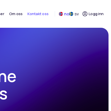
ser
Om oss
Kontakt oss
no
sv
Logg inn
one
es