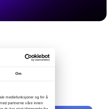
deg gjerne!
 mulig.
r, Norway
Om
iale mediefunksjoner og for å
 med partnerne våre innen
u har gjort tilgjengelig for