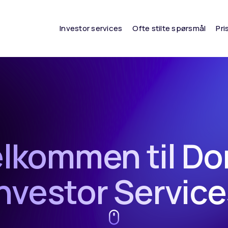
Investor services
Ofte stilte spørsmål
Pri
lkommen til D
nvestor Servic