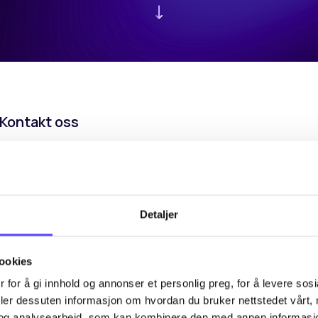
Kontakt oss
Har du spørsmål eller trenger mer informasjon? Vi hjelper 
Fyll ut skjemaet nedenfor, så kontakter vi deg så snart som
Postboks 120, 4001 Stavange
Detaljer
📍Done Investor Services AS,
dis.kundesenter@done.ai
📧
ookies
 for å gi innhold og annonser et personlig preg, for å levere sos
deler dessuten informasjon om hvordan du bruker nettstedet vårt,
og analysearbeid, som kan kombinere den med annen informasjon d