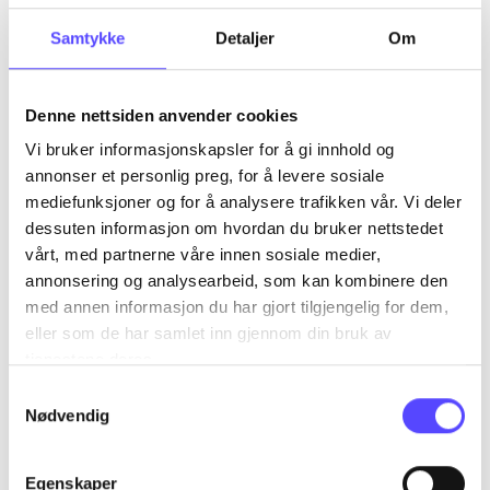
Om du inte har möjlighet att skaffa Bank-ID
Samtykke
Detaljer
Om
men önskar information om er depå,
Depå
vänligen kontakta oss på
dis.kundesenter@done.ai
.
Övrigt
Denne nettsiden anvender cookies
Vi bruker informasjonskapsler for å gi innhold og
annonser et personlig preg, for å levere sosiale
Faktura
mediefunksjoner og for å analysere trafikken vår. Vi deler
dessuten informasjon om hvordan du bruker nettstedet
Köp och försäljning
vårt, med partnerne våre innen sosiale medier,
annonsering og analysearbeid, som kan kombinere den
med annen informasjon du har gjort tilgjengelig for dem,
Dödsbo
eller som de har samlet inn gjennom din bruk av
tjenestene deres.
Samtykkevalg
Flytt av värdepapper
Nødvendig
Information om dina investeringar
Egenskaper