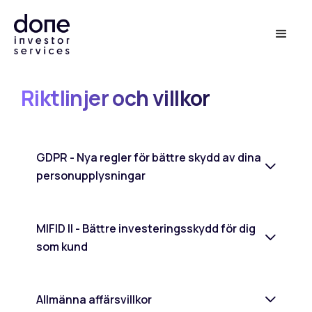
Riktlinjer och villkor
GDPR - Nya regler för bättre skydd av dina 
personupplysningar
Sommaren 2018 fick Sverige nya
personuppgiftsregler. Tidigare regelverk att
MIFID II - Bättre investeringsskydd för dig 
ersattes med EU’s Dataskyddsförordning
som kund
(GDPR, The General Data Protection
Regulation) i svensk
personuppgiftslag.
MIFID II är ett nytt EU-direktiv och en
förordning som reglerar marknaden för
Done Investor Services AS tar din integritet
Allmänna affärsvillkor
finansiella instrument.
på allvar. Vi önskar därför att informera dig